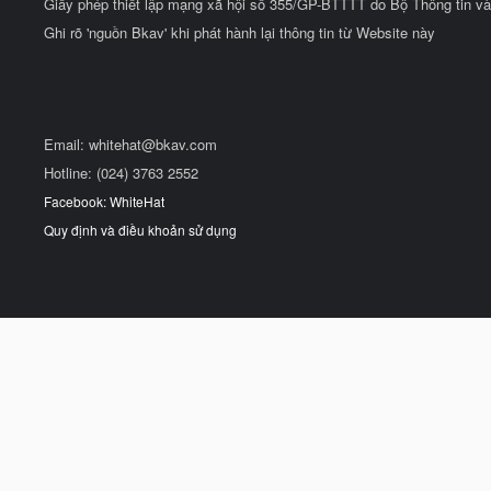
Giấy phép thiết lập mạng xã hội số 355/GP-BTTTT do Bộ Thông tin và
Ghi rõ 'nguồn Bkav' khi phát hành lại thông tin từ Website này
Email:
whitehat@bkav.com
Hotline: (024) 3763 2552
Facebook: WhiteHat
Quy định và điều khoản sử dụng