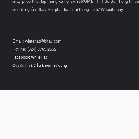
Giấy phép thiết lập mạng xã hội số 355/GP-BTTTT do Bộ Thông tin và
Ghi rõ 'nguồn Bkav' khi phát hành lại thông tin từ Website này
Email:
whitehat@bkav.com
Hotline: (024) 3763 2552
Facebook: WhiteHat
Quy định và điều khoản sử dụng