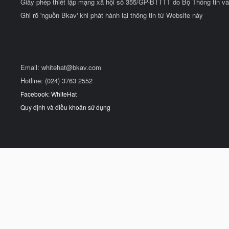
Giấy phép thiết lập mạng xã hội số 355/GP-BTTTT do Bộ Thông tin và
Ghi rõ 'nguồn Bkav' khi phát hành lại thông tin từ Website này
Email:
whitehat@bkav.com
Hotline: (024) 3763 2552
Facebook: WhiteHat
Quy định và điều khoản sử dụng