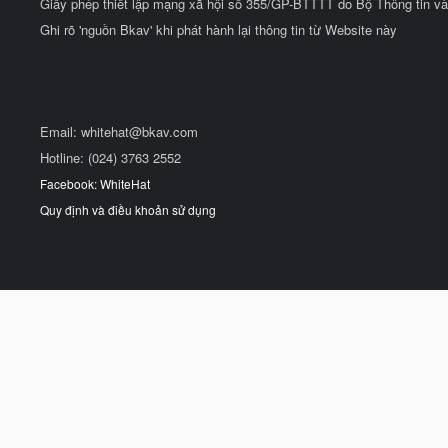
Giấy phép thiết lập mạng xã hội số 355/GP-BTTTT do Bộ Thông tin và
Ghi rõ 'nguồn Bkav' khi phát hành lại thông tin từ Website này
Email:
whitehat@bkav.com
Hotline: (024) 3763 2552
Facebook: WhiteHat
Quy định và điều khoản sử dụng