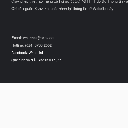
Giấy phép thiết lập mạng xã hội số 355/GP-BTTTT do Bộ Thông tin và
Ghi rõ 'nguồn Bkav' khi phát hành lại thông tin từ Website này
Email:
whitehat@bkav.com
Hotline: (024) 3763 2552
Facebook: WhiteHat
Quy định và điều khoản sử dụng