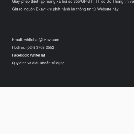
Giấy phép thiết lập mạng xã hội số 355/GP-BTTTT do Bộ Thông tin và
Ghi rõ 'nguồn Bkav' khi phát hành lại thông tin từ Website này
Email:
whitehat@bkav.com
Hotline: (024) 3763 2552
Facebook: WhiteHat
Quy định và điều khoản sử dụng