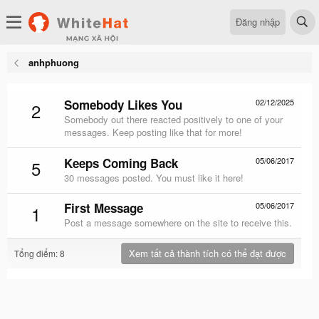
Đăng nhập
anhphuong
Somebody Likes You
02/12/2025
2
Somebody out there reacted positively to one of your
messages. Keep posting like that for more!
Keeps Coming Back
05/06/2017
5
30 messages posted. You must like it here!
First Message
05/06/2017
1
Post a message somewhere on the site to receive this.
Xem tất cả thành tích có thể đạt được
Tổng điểm: 8