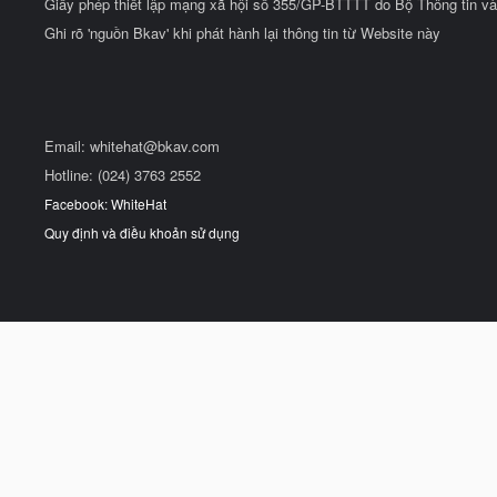
Giấy phép thiết lập mạng xã hội số 355/GP-BTTTT do Bộ Thông tin và
Ghi rõ 'nguồn Bkav' khi phát hành lại thông tin từ Website này
Email:
whitehat@bkav.com
Hotline: (024) 3763 2552
Facebook: WhiteHat
Quy định và điều khoản sử dụng