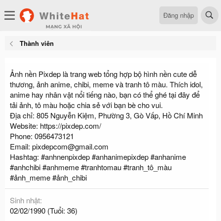
Đăng nhập
Thành viên
Ảnh nền Pixdep là trang web tổng hợp bộ hình nền cute dễ
thương, ảnh anime, chibi, meme và tranh tô màu. Thích idol,
anime hay nhân vật nổi tiếng nào, bạn có thể ghé tại đây để
tải ảnh, tô màu hoặc chia sẻ với bạn bè cho vui.
Địa chỉ: 805 Nguyễn Kiệm, Phường 3, Gò Vấp, Hồ Chí Minh
Website:
https://pixdep.com/
Phone: 0956473121
Email:
pixdepcom@gmail.com
Hashtag: #anhnenpixdep #anhanimepixdep #anhanime
#anhchibi #anhmeme #tranhtomau #tranh_tô_màu
#ảnh_meme #ảnh_chibi
Sinh nhật
02/02/1990 (Tuổi: 36)