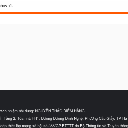
ohavn1.
trách nhiệm nội dung: NGUYỄN THẢO DIỄM HẰNG
hỉ: Tầng 2, Tòa nhà HH1, Đường Dương Đình Nghệ, Phường Cầu Giấy, TP Hà 
phép thiết lập mạng xã hội số 355/GP-BTTTT do Bộ Thông tin và Truyền thôn