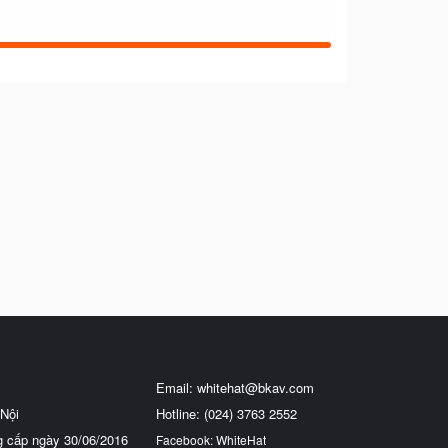
Email:
whitehat@bkav.com
Nội
Hotline: (024) 3763 2552
g cấp ngày 30/06/2016
Facebook: WhiteHat