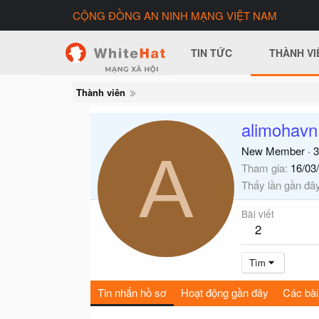
CỘNG ĐỒNG AN NINH MẠNG VIỆT NAM
TIN TỨC
THÀNH VI
Thành viên
alimohavn
A
New Member
·
3
Tham gia
16/03
Thấy lần gần đâ
Bài viết
2
Tìm
Tin nhắn hồ sơ
Hoạt động gần đây
Các bài