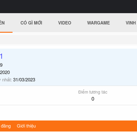
ÊN
CÓ GÌ MỚI
VIDEO
WARGAME
VINH
1
9
/2020
y nhất
31/03/2023
Điểm tương tác
0
 đăng
Giới thiệu