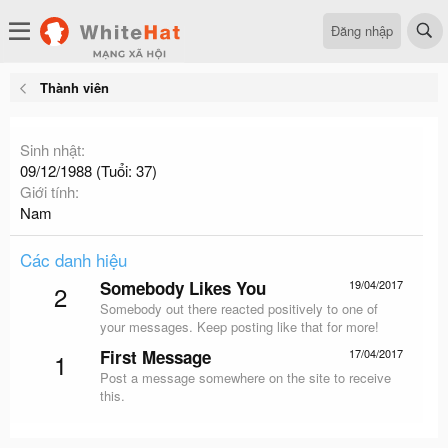
Đăng nhập
Thành viên
Sinh nhật
09/12/1988 (Tuổi: 37)
Giới tính
Nam
Các danh hiệu
Somebody Likes You
19/04/2017
2
Somebody out there reacted positively to one of
your messages. Keep posting like that for more!
First Message
17/04/2017
1
Post a message somewhere on the site to receive
this.