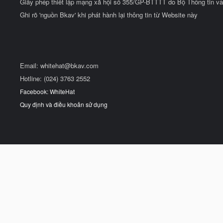
Giấy phép thiết lập mạng xã hội số 355/GP-BTTTT do Bộ Thông tin và
Ghi rõ 'nguồn Bkav' khi phát hành lại thông tin từ Website này
Email:
whitehat@bkav.com
Hotline: (024) 3763 2552
Facebook: WhiteHat
Quy định và điều khoản sử dụng