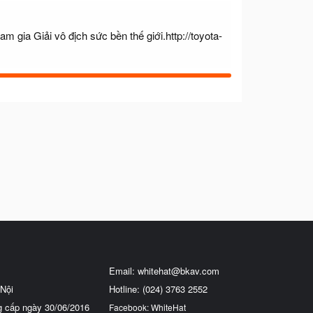
m gia Giải vô địch sức bền thế giới.
http://toyota-
Email:
whitehat@bkav.com
Nội
Hotline: (024) 3763 2552
g cấp ngày 30/06/2016
Facebook: WhiteHat