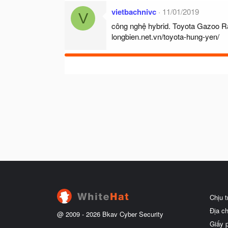
vietbachnivc
11/01/2019
V
công nghệ hybrid. Toyota Gazoo Rac
longbien.net.vn/toyota-hung-yen/
Chịu 
Địa c
@ 2009 -
2026
Bkav Cyber Security
Giấy 