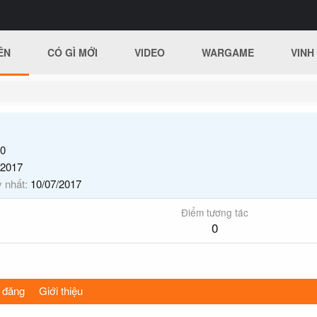
ÊN
CÓ GÌ MỚI
VIDEO
WARGAME
VINH
0
/2017
y nhất
10/07/2017
Điểm tương tác
0
 đăng
Giới thiệu