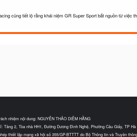
ing cũng tiết lộ rằng khái niệm GR Super Sport bắt nguồn từ việc tha
trách nhiệm nội dung: NGUYỄN THẢO DIỄM HẰNG
hỉ: Tầng 2, Tòa nhà HH1, Đường Dương Đình Nghệ, Phường Cầu Giấy, TP Hà 
phép thiết lập mạng xã hội số 355/GP-BTTTT do Bộ Thông tin và Truyền thôn