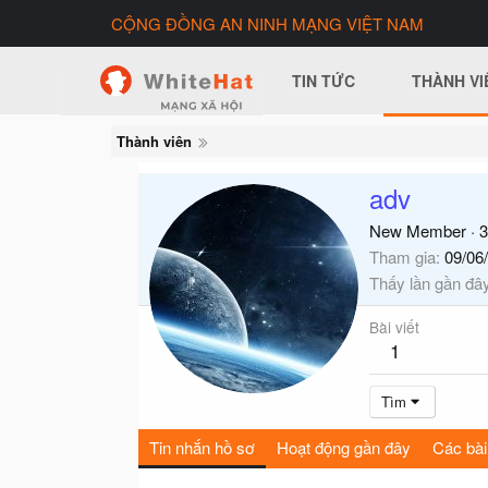
CỘNG ĐỒNG AN NINH MẠNG VIỆT NAM
TIN TỨC
THÀNH VI
Thành viên
adv
New Member
·
3
Tham gia
09/06
Thấy lần gần đâ
Bài viết
1
Tìm
Tin nhắn hồ sơ
Hoạt động gần đây
Các bài