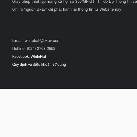
Giấy phép thiết lập mạng xã hội số 355/GP-BTTTT do Bộ Thông tin và
Ghi rõ 'nguồn Bkav' khi phát hành lại thông tin từ Website này
Email:
whitehat@bkav.com
Hotline: (024) 3763 2552
Facebook: WhiteHat
Quy định và điều khoản sử dụng