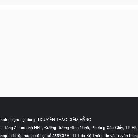
trách nhiệm nội dung: NGUYỄN THẢO DIỄM HẰNG
hỉ: Tầng 2, Tòa nhà HH1, Đường Dương Đình Nghệ, Phường Cầu Giấy, TP Hà 
phép thiết lập mạng xã hội số 355/GP-BTTTT do Bộ Thông tin và Truyền thôn