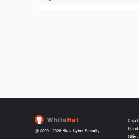
Chịu 
Địa c
@ 2009 -
2026
Bkav Cyber Security
Giấy 