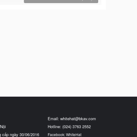
Email:
whitehat@bkav.com
Nội
Hotline: (024) 3763 2552
g cấp ngày 30/06/2016
Facebook: WhiteHat