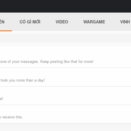
ÊN
CÓ GÌ MỚI
VIDEO
WARGAME
VINH
 one of your messages. Keep posting like that for more!
 took you more than a day!
e!
 receive this.