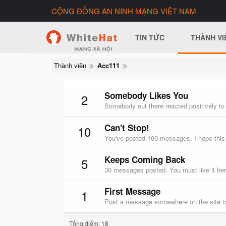
CỘNG ĐỒNG AN NINH MẠNG VIỆT NAM
TIN TỨC
THÀNH VI
Thành viên
Acc111
Somebody Likes You
2
Somebody out there reacted positively to
Can't Stop!
10
You've posted 100 messages. I hope this
Keeps Coming Back
5
30 messages posted. You must like it her
First Message
1
Post a message somewhere on the site to
Tổng điểm: 18