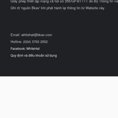
Giấy phép thiết lập mạng xã hội số 355/GP-BTTTT do Bộ Thông tin và
Ghi rõ 'nguồn Bkav' khi phát hành lại thông tin từ Website này
Email:
whitehat@bkav.com
Hotline: (024) 3763 2552
Facebook: WhiteHat
Quy định và điều khoản sử dụng