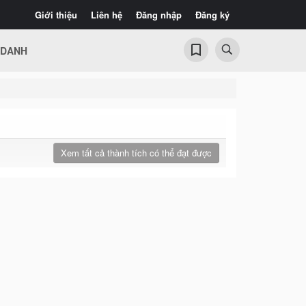
Giới thiệu
Liên hệ
Đăng nhập
Đăng ký
 DANH
Xem tất cả thành tích có thể đạt được