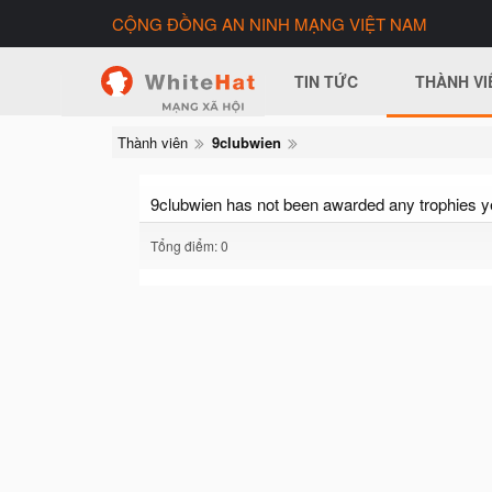
CỘNG ĐỒNG AN NINH MẠNG VIỆT NAM
TIN TỨC
THÀNH VI
Thành viên
9clubwien
9clubwien has not been awarded any trophies y
Tổng điểm: 0