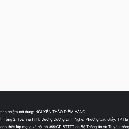
trách nhiệm nội dung: NGUYỄN THẢO DIỄM HẰNG
hỉ: Tầng 2, Tòa nhà HH1, Đường Dương Đình Nghệ, Phường Cầu Giấy, TP Hà 
phép thiết lập mạng xã hội số 355/GP-BTTTT do Bộ Thông tin và Truyền thôn