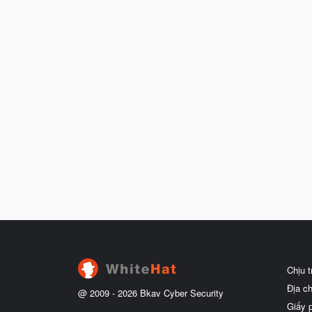
Chịu 
Địa c
@ 2009 -
2026
Bkav Cyber Security
Giấy 