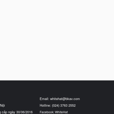
Email:
whitehat@bkav.com
Nội
Hotline: (024) 3763 2552
g cấp ngày 30/06/2016
Facebook: WhiteHat