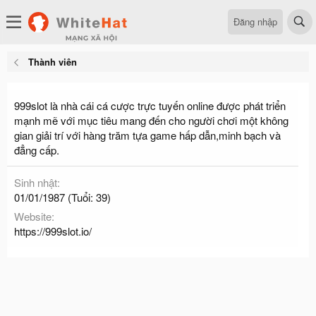
Đăng nhập
Thành viên
999slot là nhà cái cá cược trực tuyến online được phát triển
mạnh mẽ với mục tiêu mang đến cho người chơi một không
gian giải trí với hàng trăm tựa game hấp dẫn,minh bạch và
đẳng cấp.
Sinh nhật
01/01/1987 (Tuổi: 39)
Website
https://999slot.io/