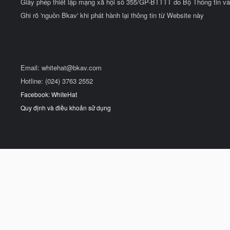
Giấy phép thiết lập mạng xã hội số 355/GP-BTTTT do Bộ Thông tin và
Ghi rõ 'nguồn Bkav' khi phát hành lại thông tin từ Website này
Email:
whitehat@bkav.com
Hotline: (024) 3763 2552
Facebook: WhiteHat
Quy định và điều khoản sử dụng