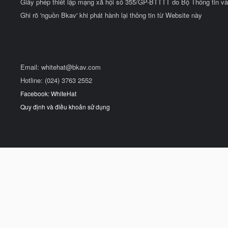
Giấy phép thiết lập mạng xã hội số 355/GP-BTTTT do Bộ Thông tin và
Ghi rõ 'nguồn Bkav' khi phát hành lại thông tin từ Website này
Email:
whitehat@bkav.com
Hotline: (024) 3763 2552
Facebook: WhiteHat
Quy định và điều khoản sử dụng