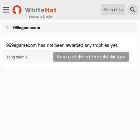
Đăng nhập
999egamecom
999egamecom has not been awarded any trophies yet.
Xem tất cả thành tích có thể đạt được
Tổng điểm: 0