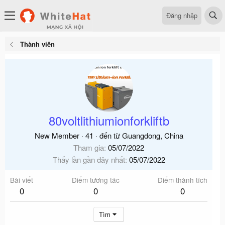
Đăng nhập
Thành viên
80voltlithiumionforkliftb
New Member
·
41
·
đến từ
Guangdong, China
Tham gia
05/07/2022
Thấy lần gần đây nhất
05/07/2022
Bài viết
Điểm tương tác
Điểm thành tích
0
0
0
Tìm