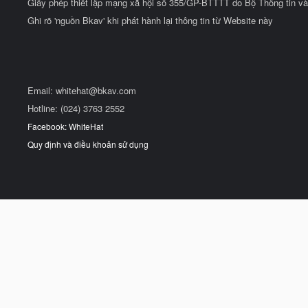
Giấy phép thiết lập mạng xã hội số 355/GP-BTTTT do Bộ Thông tin và
Ghi rõ 'nguồn Bkav' khi phát hành lại thông tin từ Website này
Email:
whitehat@bkav.com
Hotline: (024) 3763 2552
Facebook: WhiteHat
Quy định và điều khoản sử dụng