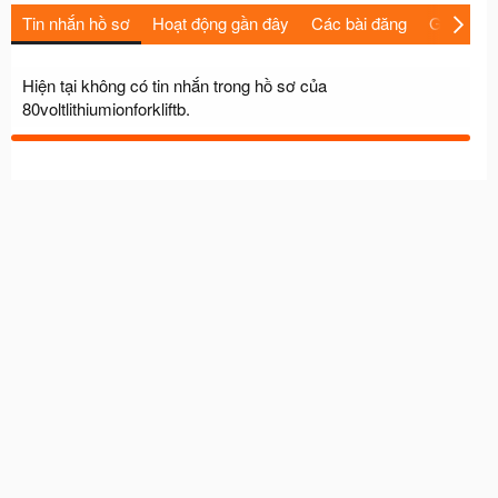
Tin nhắn hồ sơ
Hoạt động gần đây
Các bài đăng
Giới thiệu
Hiện tại không có tin nhắn trong hồ sơ của
80voltlithiumionforkliftb.