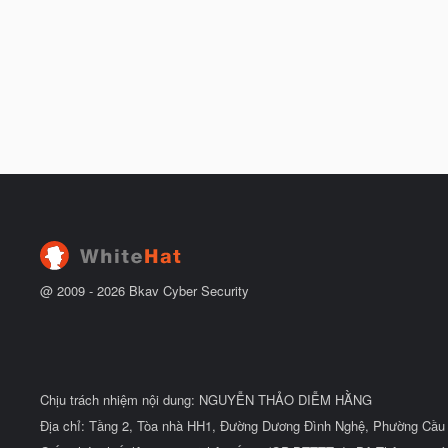
@ 2009 -
2026
Bkav Cyber Security
Chịu trách nhiệm nội dung: NGUYỄN THẢO DIỄM HẰNG
Địa chỉ: Tầng 2, Tòa nhà HH1, Đường Dương Đình Nghệ, Phường Cầu 