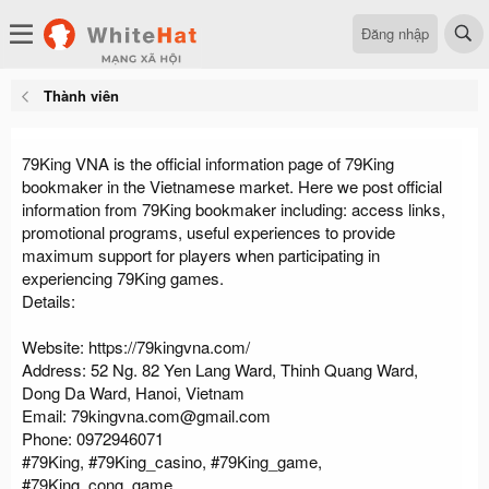
Đăng nhập
Thành viên
79King VNA is the official information page of 79King
bookmaker in the Vietnamese market. Here we post official
information from 79King bookmaker including: access links,
promotional programs, useful experiences to provide
maximum support for players when participating in
experiencing 79King games.
Details:
Website: https://79kingvna.com/
Address: 52 Ng. 82 Yen Lang Ward, Thinh Quang Ward,
Dong Da Ward, Hanoi, Vietnam
Email:
79kingvna.com@gmail.com
Phone: 0972946071
#79King, #79King_casino, #79King_game,
#79King_cong_game