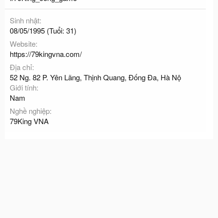
Sinh nhật
08/05/1995 (Tuổi: 31)
Website
https://79kingvna.com/
Địa chỉ
52 Ng. 82 P. Yên Lãng, Thịnh Quang, Đống Đa, Hà Nộ
Giới tính
Nam
Nghề nghiệp
79King VNA