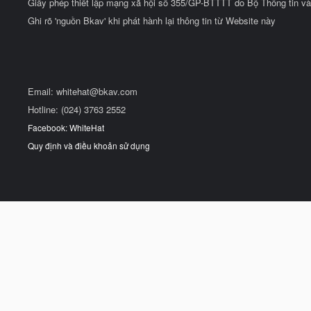
Giấy phép thiết lập mạng xã hội số 355/GP-BTTTT do Bộ Thông tin và
Ghi rõ 'nguồn Bkav' khi phát hành lại thông tin từ Website này
Email:
whitehat@bkav.com
Hotline: (024) 3763 2552
Facebook: WhiteHat
Quy định và điều khoản sử dụng