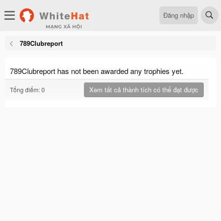
Đăng nhập
789Clubreport
789Clubreport has not been awarded any trophies yet.
Xem tất cả thành tích có thể đạt được
Tổng điểm: 0