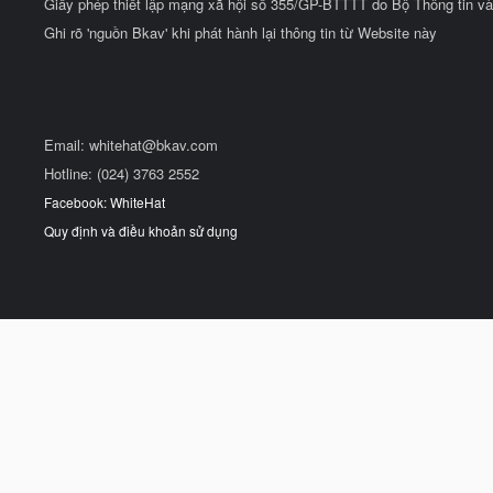
Giấy phép thiết lập mạng xã hội số 355/GP-BTTTT do Bộ Thông tin và
Ghi rõ 'nguồn Bkav' khi phát hành lại thông tin từ Website này
Email:
whitehat@bkav.com
Hotline: (024) 3763 2552
Facebook: WhiteHat
Quy định và điều khoản sử dụng