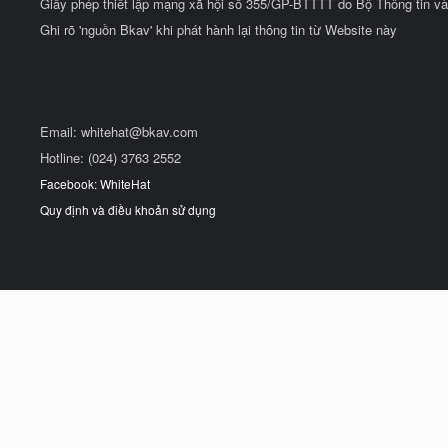
Giấy phép thiết lập mạng xã hội số 355/GP-BTTTT do Bộ Thông tin và
Ghi rõ 'nguồn Bkav' khi phát hành lại thông tin từ Website này
Email:
whitehat@bkav.com
Hotline: (024) 3763 2552
Facebook: WhiteHat
Quy định và điều khoản sử dụng