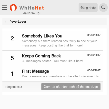
Đăng nhập
4everLoser
Somebody Likes You
05/06/2017
2
Somebody out there reacted positively to one of your
messages. Keep posting like that for more!
Keeps Coming Back
05/06/2017
5
30 messages posted. You must like it here!
First Message
05/06/2017
1
Post a message somewhere on the site to receive this.
Xem tất cả thành tích có thể đạt được
Tổng điểm: 8