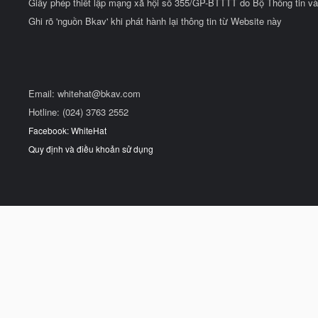
Giấy phép thiết lập mạng xã hội số 355/GP-BTTTT do Bộ Thông tin và
Ghi rõ 'nguồn Bkav' khi phát hành lại thông tin từ Website này
Email:
whitehat@bkav.com
Hotline: (024) 3763 2552
Facebook: WhiteHat
Quy định và điều khoản sử dụng