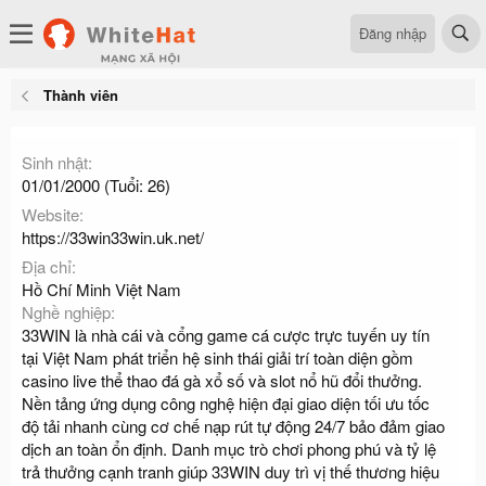
Đăng nhập
Thành viên
Sinh nhật
01/01/2000 (Tuổi: 26)
Website
https://33win33win.uk.net/
Địa chỉ
Hồ Chí Minh Việt Nam
Nghề nghiệp
33WIN là nhà cái và cổng game cá cược trực tuyến uy tín
tại Việt Nam phát triển hệ sinh thái giải trí toàn diện gồm
casino live thể thao đá gà xổ số và slot nổ hũ đổi thưởng.
Nền tảng ứng dụng công nghệ hiện đại giao diện tối ưu tốc
độ tải nhanh cùng cơ chế nạp rút tự động 24/7 bảo đảm giao
dịch an toàn ổn định. Danh mục trò chơi phong phú và tỷ lệ
trả thưởng cạnh tranh giúp 33WIN duy trì vị thế thương hiệu