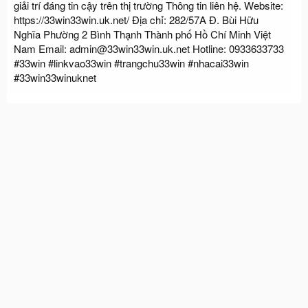
giải trí đáng tin cậy trên thị trường Thông tin liên hệ. Website:
https://33win33win.uk.net/
Địa chỉ: 282/57A Đ. Bùi Hữu
Nghĩa Phường 2 Bình Thạnh Thành phố Hồ Chí Minh Việt
Nam Email:
admin@33win33win.uk.net
Hotline: 0933633733
#33win #linkvao33win #trangchu33win #nhacai33win
#33win33winuknet