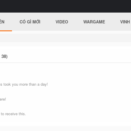
ÊN
CÓ GÌ MỚI
VIDEO
WARGAME
VINH
 38)
s took you more than a day!
ere!
o receive this.