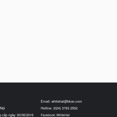
Email:
whitehat@bkav.com
Nội
Hotline: (024) 3763 2552
g cấp ngày 30/06/2016
Facebook: WhiteHat