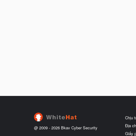
Chịu 
Địa c
@ 2009 -
2026
Bkav Cyber Security
Giấy 