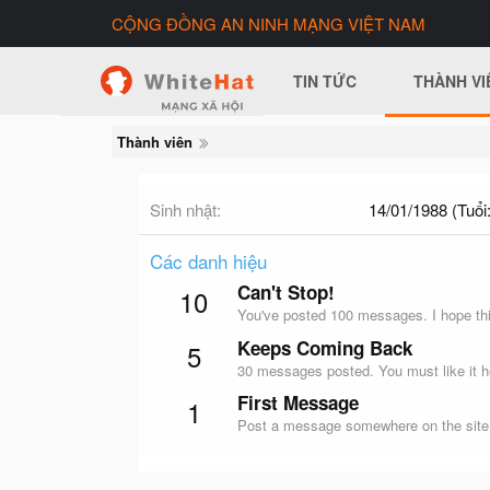
CỘNG ĐỒNG AN NINH MẠNG VIỆT NAM
TIN TỨC
THÀNH VI
Thành viên
Sinh nhật
14/01/1988 (Tuổi:
Các danh hiệu
Can't Stop!
10
You've posted 100 messages. I hope thi
Keeps Coming Back
5
30 messages posted. You must like it h
First Message
1
Post a message somewhere on the site t