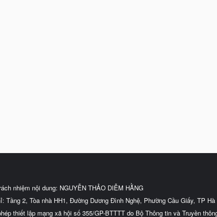
trách nhiệm nội dung: NGUYỄN THẢO DIỄM HẰNG
hỉ: Tầng 2, Tòa nhà HH1, Đường Dương Đình Nghệ, Phường Cầu Giấy, TP Hà 
phép thiết lập mạng xã hội số 355/GP-BTTTT do Bộ Thông tin và Truyền thôn