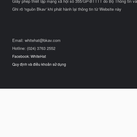
Giấy phép thiết lập mạng xã hội số 355/GP-BTTTT do Bộ Thông tin và
Ghi rõ 'nguồn Bkav' khi phát hành lại thông tin từ Website này
Email:
whitehat@bkav.com
Hotline: (024) 3763 2552
Facebook: WhiteHat
Quy định và điều khoản sử dụng