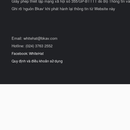
Giấy phép thiết lập mạng xã hội số 355/GP-BTTTT do Bộ Thông tin và
Ghi rõ 'nguồn Bkav' khi phát hành lại thông tin từ Website này
Email:
whitehat@bkav.com
Hotline: (024) 3763 2552
Facebook: WhiteHat
Quy định và điều khoản sử dụng