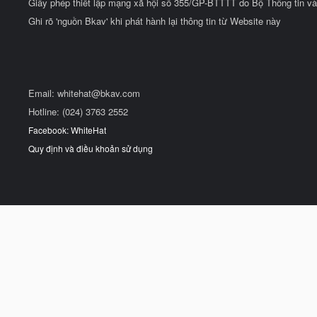
Giấy phép thiết lập mạng xã hội số 355/GP-BTTTT do Bộ Thông tin và
Ghi rõ 'nguồn Bkav' khi phát hành lại thông tin từ Website này
Email:
whitehat@bkav.com
Hotline: (024) 3763 2552
Facebook: WhiteHat
Quy định và điều khoản sử dụng