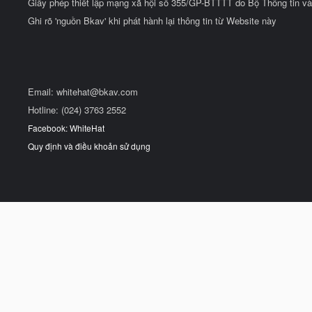
Giấy phép thiết lập mạng xã hội số 355/GP-BTTTT do Bộ Thông tin và
Ghi rõ 'nguồn Bkav' khi phát hành lại thông tin từ Website này
Email:
whitehat@bkav.com
Hotline: (024) 3763 2552
Facebook: WhiteHat
Quy định và điều khoản sử dụng