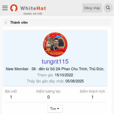
Đăng nhập
Thành viên
tungnt115
New Member
·
38
·
đến từ
Số 2A Phan Chu Trinh, Thủ Đức.
Tham gia
15/10/2022
Thấy lần gần đây nhất
05/08/2025
Bài viết
Điểm tương tác
Điểm thành tích
1
0
1
Tìm