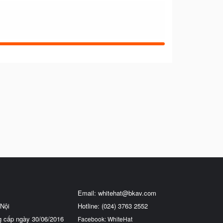
Email:
whitehat@bkav.com
Nội
Hotline: (024) 3763 2552
g cấp ngày 30/06/2016
Facebook: WhiteHat