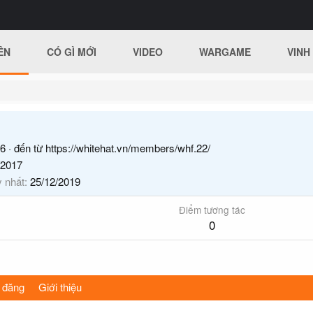
ÊN
CÓ GÌ MỚI
VIDEO
WARGAME
VINH
6
·
đến từ
https://whitehat.vn/members/whf.22/
/2017
y nhất
25/12/2019
Điểm tương tác
0
 đăng
Giới thiệu