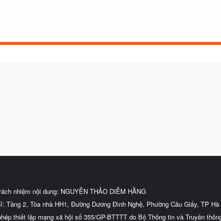
trách nhiệm nội dung: NGUYỄN THẢO DIỄM HẰNG
hỉ: Tầng 2, Tòa nhà HH1, Đường Dương Đình Nghệ, Phường Cầu Giấy, TP Hà 
phép thiết lập mạng xã hội số 355/GP-BTTTT do Bộ Thông tin và Truyền thôn