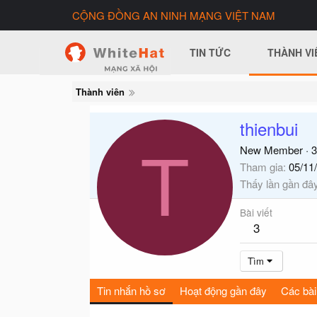
CỘNG ĐỒNG AN NINH MẠNG VIỆT NAM
TIN TỨC
THÀNH VI
Thành viên
thienbui
T
New Member
·
3
Tham gia
05/11
Thấy lần gần đâ
Bài viết
3
Tìm
Tin nhắn hồ sơ
Hoạt động gần đây
Các bài