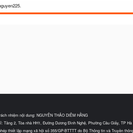
onguyen225.
trách nhiệm nội dung: NGUYỄN THẢO DIỄM HẰNG
hỉ: Tầng 2, Tòa nhà HH1, Đường Dương Đình Nghệ, Phường Cầu Giấy, TP Hà 
phép thiết lập mạng xã hội số 355/GP-BTTTT do Bộ Thông tin và Truyền thôn