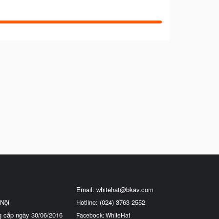
Email:
whitehat@bkav.com
Nội
Hotline: (024) 3763 2552
g cấp ngày 30/06/2016
Facebook: WhiteHat