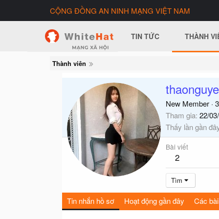
CỘNG ĐỒNG AN NINH MẠNG VIỆT NAM
TIN TỨC
THÀNH VI
Thành viên
thaonguy
New Member
·
3
Tham gia
22/03
Thấy lần gần đâ
Bài viết
2
Tìm
Tin nhắn hồ sơ
Hoạt động gần đây
Các bài