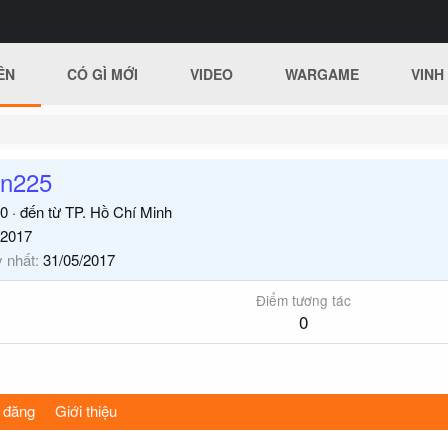
ÊN
CÓ GÌ MỚI
VIDEO
WARGAME
VINH
en225
0
·
đến từ
TP. Hồ Chí Minh
/2017
y nhất
31/05/2017
Điểm tương tác
0
 đăng
Giới thiệu