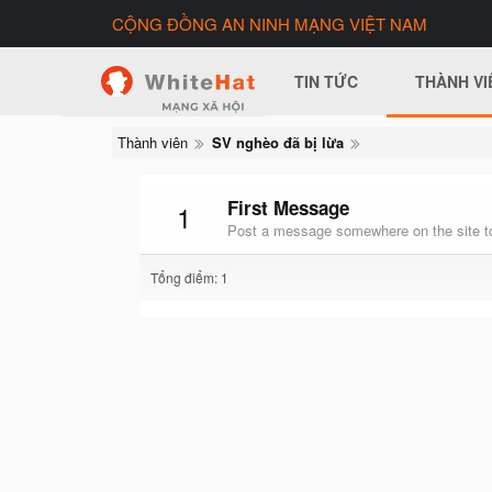
CỘNG ĐỒNG AN NINH MẠNG VIỆT NAM
TIN TỨC
THÀNH VI
Thành viên
SV nghèo đã bị lừa
First Message
1
Post a message somewhere on the site to
Tổng điểm: 1