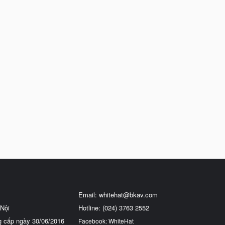
Email:
whitehat@bkav.com
Nội
Hotline: (024) 3763 2552
g cấp ngày 30/06/2016
Facebook: WhiteHat