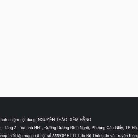
trách nhiệm nội dung: NGUYỄN THẢO DIỄM HẰNG
hỉ: Tầng 2, Tòa nhà HH1, Đường Dương Đình Nghệ, Phường Cầu Giấy, TP Hà 
phép thiết lập mạng xã hội số 355/GP-BTTTT do Bộ Thông tin và Truyền thôn