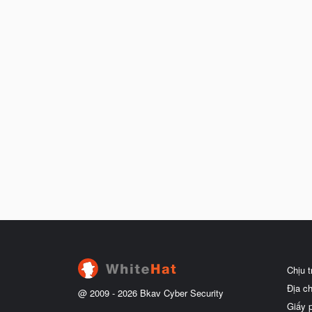
Chịu 
Địa c
@ 2009 -
2026
Bkav Cyber Security
Giấy 