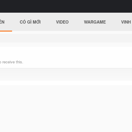
ÊN
CÓ GÌ MỚI
VIDEO
WARGAME
VINH
 receive this.