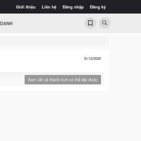
Giới thiệu
Liên hệ
Đăng nhập
Đăng ký
 DANH
31/12/2020
Xem tất cả thành tích có thể đạt được