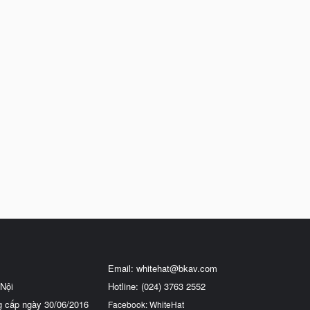
Email:
whitehat@bkav.com
Nội
Hotline: (024) 3763 2552
g cấp ngày 30/06/2016
Facebook: WhiteHat