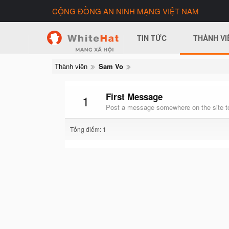
CỘNG ĐỒNG AN NINH MẠNG VIỆT NAM
TIN TỨC
THÀNH VI
Thành viên
Sam Vo
First Message
1
Post a message somewhere on the site to
Tổng điểm: 1