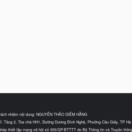
trách nhiệm nội dung: NGUYỄN THẢO DIỄM HẰNG
hỉ: Tầng 2, Tòa nhà HH1, Đường Dương Đình Nghệ, Phường Cầu Giấy, TP Hà 
phép thiết lập mạng xã hội số 355/GP-BTTTT do Bộ Thông tin và Truyền thôn