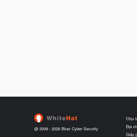
Chịu 
Địa c
@ 2009 -
2026
Bkav Cyber Security
Giấy 