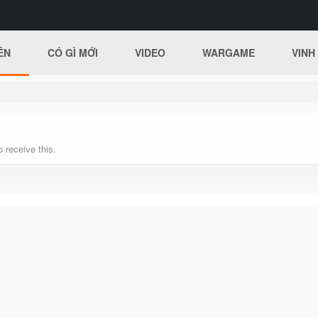
ÊN
CÓ GÌ MỚI
VIDEO
WARGAME
VINH
 receive this.