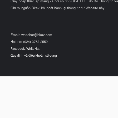
Giấy phép thiết lập mạng xã hội số 355/GP-BTTTT do Bộ Thông tin và
Ghi rõ 'nguồn Bkav' khi phát hành lại thông tin từ Website này
Email:
whitehat@bkav.com
Hotline: (024) 3763 2552
Facebook: WhiteHat
Quy định và điều khoản sử dụng