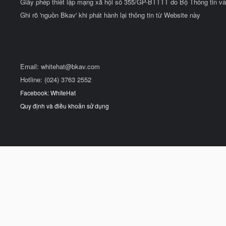
Giấy phép thiết lập mạng xã hội số 355/GP-BTTTT do Bộ Thông tin và
Ghi rõ 'nguồn Bkav' khi phát hành lại thông tin từ Website này
Email:
whitehat@bkav.com
Hotline: (024) 3763 2552
Facebook: WhiteHat
Quy định và điều khoản sử dụng