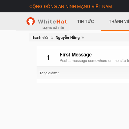
CỘNG ĐỒNG AN NINH MẠNG VIỆT NAM
TIN TỨC
THÀNH VI
Thành viên
Nguyễn Hồng
First Message
1
Post a message somewhere on the site to
Tổng điểm: 1