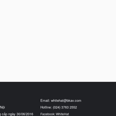
Email:
whitehat@bkav.com
Nội
Hotline: (024) 3763 2552
g cấp ngày 30/06/2016
Facebook: WhiteHat