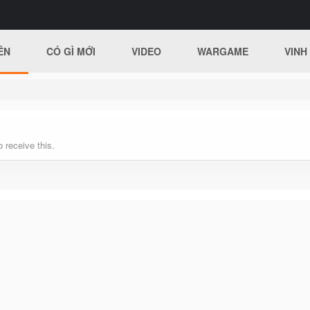
ÊN
CÓ GÌ MỚI
VIDEO
WARGAME
VINH
 receive this.