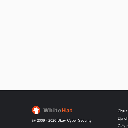
Chịu 
Địa c
@ 2009 -
2026
Bkav Cyber Security
Giấy 