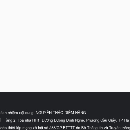
trách nhiệm nội dung: NGUYỄN THẢO DIỄM HẰNG
hỉ: Tầng 2, Tòa nhà HH1, Đường Dương Đình Nghệ, Phường Cầu Giấy, TP Hà 
phép thiết lập mạng xã hội số 355/GP-BTTTT do Bộ Thông tin và Truyền thôn