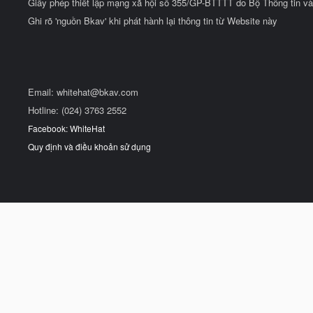
Giấy phép thiết lập mạng xã hội số 355/GP-BTTTT do Bộ Thông tin và
Ghi rõ 'nguồn Bkav' khi phát hành lại thông tin từ Website này
Email:
whitehat@bkav.com
Hotline: (024) 3763 2552
Facebook: WhiteHat
Quy định và điều khoản sử dụng