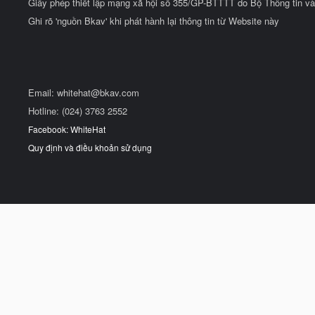
Giấy phép thiết lập mạng xã hội số 355/GP-BTTTT do Bộ Thông tin và
Ghi rõ 'nguồn Bkav' khi phát hành lại thông tin từ Website này
Email:
whitehat@bkav.com
Hotline: (024) 3763 2552
Facebook: WhiteHat
Quy định và điều khoản sử dụng