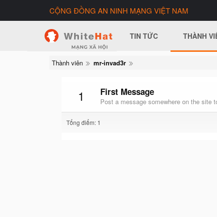
CỘNG ĐỒNG AN NINH MẠNG VIỆT NAM
TIN TỨC
THÀNH VI
Thành viên
mr-invad3r
First Message
1
Post a message somewhere on the site to
Tổng điểm: 1