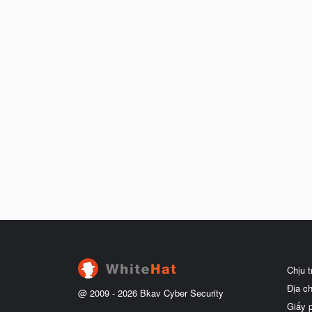
Chịu 
Địa c
@ 2009 -
2026
Bkav Cyber Security
Giấy 