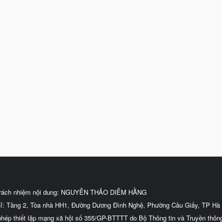
trách nhiệm nội dung: NGUYỄN THẢO DIỄM HẰNG
hỉ: Tầng 2, Tòa nhà HH1, Đường Dương Đình Nghệ, Phường Cầu Giấy, TP Hà 
phép thiết lập mạng xã hội số 355/GP-BTTTT do Bộ Thông tin và Truyền thôn