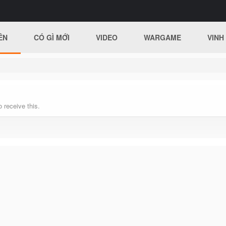
ÊN
CÓ GÌ MỚI
VIDEO
WARGAME
VINH
 receive this.