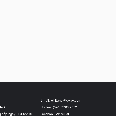
Email:
whitehat@bkav.com
Nội
Hotline: (024) 3763 2552
g cấp ngày 30/06/2016
Facebook: WhiteHat