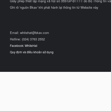
Giấy phép thiết lập mạng xã hội số 355/GP-BTTTT do Bộ Thông tin và
Ghi rõ 'nguồn Bkav' khi phát hành lại thông tin từ Website này
Email:
whitehat@bkav.com
Hotline: (024) 3763 2552
Facebook: WhiteHat
Quy định và điều khoản sử dụng