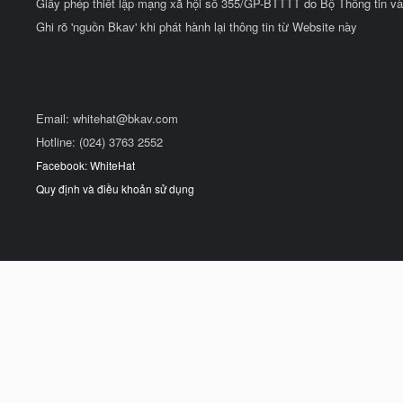
Giấy phép thiết lập mạng xã hội số 355/GP-BTTTT do Bộ Thông tin và
Ghi rõ 'nguồn Bkav' khi phát hành lại thông tin từ Website này
Email:
whitehat@bkav.com
Hotline: (024) 3763 2552
Facebook: WhiteHat
Quy định và điều khoản sử dụng