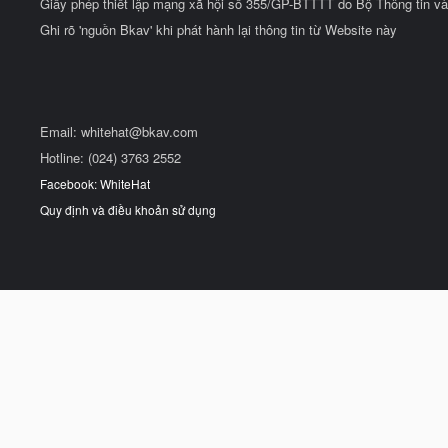
Giấy phép thiết lập mạng xã hội số 355/GP-BTTTT do Bộ Thông tin và
Ghi rõ 'nguồn Bkav' khi phát hành lại thông tin từ Website này
Email:
whitehat@bkav.com
Hotline: (024) 3763 2552
Facebook: WhiteHat
Quy định và điều khoản sử dụng