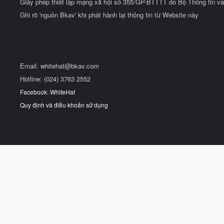
Giấy phép thiết lập mạng xã hội số 355/GP-BTTTT do Bộ Thông tin và
Ghi rõ 'nguồn Bkav' khi phát hành lại thông tin từ Website này
Email:
whitehat@bkav.com
Hotline: (024) 3763 2552
Facebook: WhiteHat
Quy định và điều khoản sử dụng