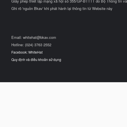
Giấy phép thiết lập mạng xã hội số 355/GP-BTTTT do Bộ Thông tin và
Ghi rõ 'nguồn Bkav' khi phát hành lại thông tin từ Website này
Email:
whitehat@bkav.com
Hotline: (024) 3763 2552
Facebook: WhiteHat
Quy định và điều khoản sử dụng