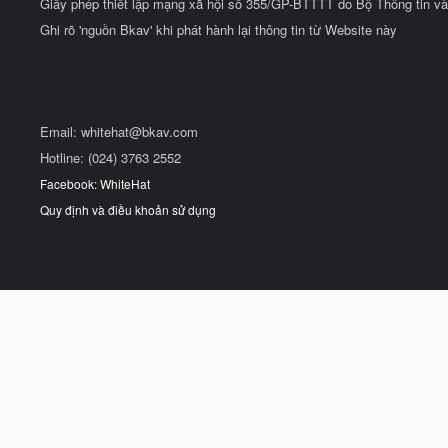
Giấy phép thiết lập mạng xã hội số 355/GP-BTTTT do Bộ Thông tin và
Ghi rõ 'nguồn Bkav' khi phát hành lại thông tin từ Website này
Email:
whitehat@bkav.com
Hotline: (024) 3763 2552
Facebook: WhiteHat
Quy định và điều khoản sử dụng