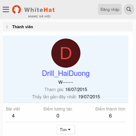
Đăng nhập
Thành viên
D
Drill_HaiDuong
W-------
Tham gia
16/07/2015
Thấy lần gần đây nhất
19/07/2015
Bài viết
Điểm tương tác
Điểm thành tích
4
0
6
Tìm