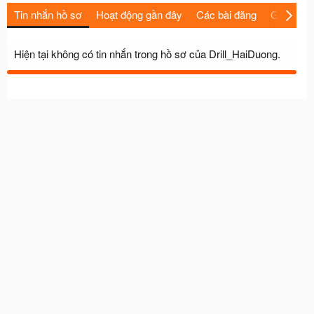
Tin nhắn hồ sơ
Hoạt động gần đây
Các bài đăng
Giới thiệu
Hiện tại không có tin nhắn trong hồ sơ của Drill_HaiDuong.