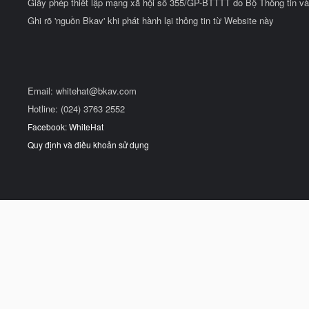
Giấy phép thiết lập mạng xã hội số 355/GP-BTTTT do Bộ Thông tin và
Ghi rõ 'nguồn Bkav' khi phát hành lại thông tin từ Website này
Email:
whitehat@bkav.com
Hotline: (024) 3763 2552
Facebook: WhiteHat
Quy định và điều khoản sử dụng