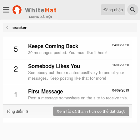
Đăng nhập
cracker
Keeps Coming Back
24/08/2020
5
30 messages posted. You must like it here!
Somebody Likes You
16/06/2020
2
Somebody out there reacted positively to one of your
messages. Keep posting like that for more!
First Message
04/09/2019
1
Post a message somewhere on the site to receive this.
Xem tất cả thành tích có thể đạt được
Tổng điểm: 8