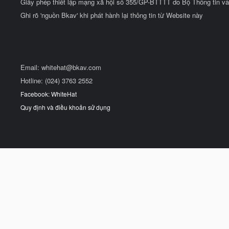
Giấy phép thiết lập mạng xã hội số 355/GP-BTTTT do Bộ Thông tin và
Ghi rõ 'nguồn Bkav' khi phát hành lại thông tin từ Website này
Email:
whitehat@bkav.com
Hotline: (024) 3763 2552
Facebook: WhiteHat
Quy định và điều khoản sử dụng