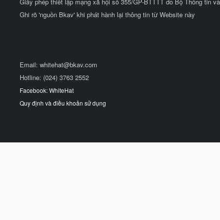
Giấy phép thiết lập mạng xã hội số 355/GP-BTTTT do Bộ Thông tin và
Ghi rõ 'nguồn Bkav' khi phát hành lại thông tin từ Website này
Email:
whitehat@bkav.com
Hotline: (024) 3763 2552
Facebook: WhiteHat
Quy định và điều khoản sử dụng