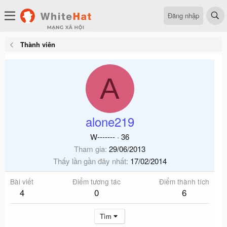
Đăng nhập
Thành viên
A
alone219
W-------
·
36
Tham gia
29/06/2013
Thấy lần gần đây nhất
17/02/2014
Bài viết
Điểm tương tác
Điểm thành tích
4
0
6
Tìm