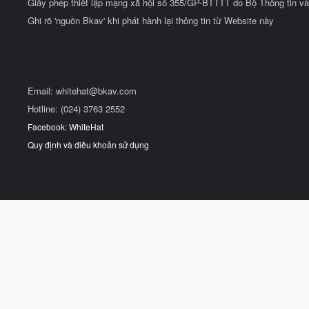
Giấy phép thiết lập mạng xã hội số 355/GP-BTTTT do Bộ Thông tin và
Ghi rõ 'nguồn Bkav' khi phát hành lại thông tin từ Website này
Email:
whitehat@bkav.com
Hotline: (024) 3763 2552
Facebook: WhiteHat
Quy định và điều khoản sử dụng