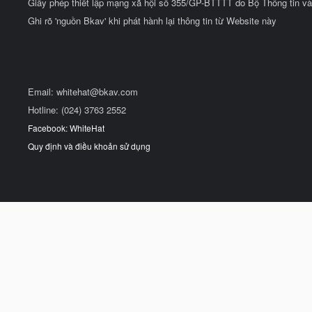
Giấy phép thiết lập mạng xã hội số 355/GP-BTTTT do Bộ Thông tin và
Ghi rõ 'nguồn Bkav' khi phát hành lại thông tin từ Website này
Email:
whitehat@bkav.com
Hotline: (024) 3763 2552
Facebook: WhiteHat
Quy định và điều khoản sử dụng