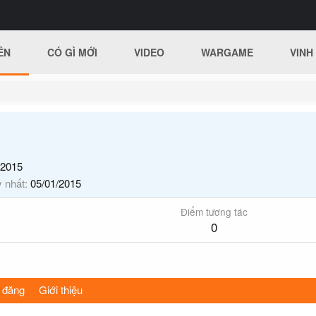
ÊN
CÓ GÌ MỚI
VIDEO
WARGAME
VINH
/2015
y nhất
05/01/2015
Điểm tương tác
0
 đăng
Giới thiệu