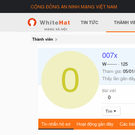
CỘNG ĐỒNG AN NINH MẠNG VIỆT NAM
TIN TỨC
THÀNH VI
Thành viên
007x
0
W-------
·
125
Tham gia
05/01
Thấy lần gần đâ
Bài viết
0
Tìm
Tin nhắn hồ sơ
Hoạt động gần đây
Các bài