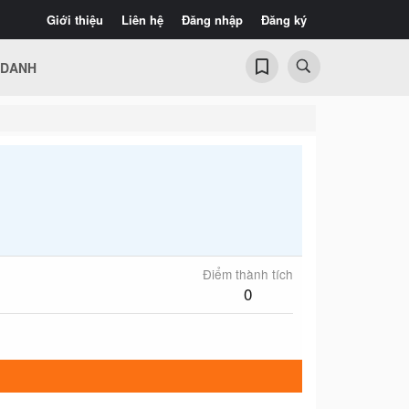
Giới thiệu
Liên hệ
Đăng nhập
Đăng ký
 DANH
Điểm thành tích
0