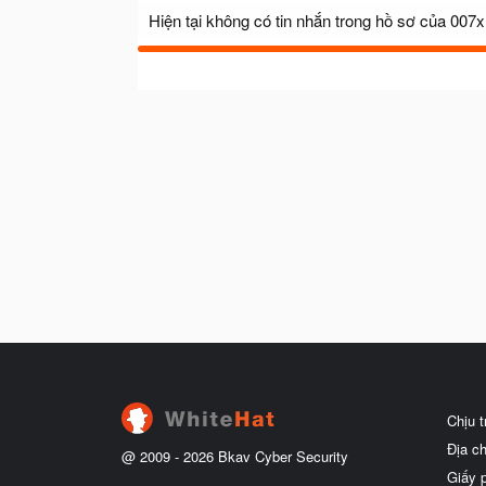
Hiện tại không có tin nhắn trong hồ sơ của 007x
Chịu 
Địa c
@ 2009 -
2026
Bkav Cyber Security
Giấy 