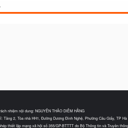
.
trách nhiệm nội dung: NGUYỄN THẢO DIỄM HẰNG
hỉ: Tầng 2, Tòa nhà HH1, Đường Dương Đình Nghệ, Phường Cầu Giấy, TP Hà 
phép thiết lập mạng xã hội số 355/GP-BTTTT do Bộ Thông tin và Truyền thôn