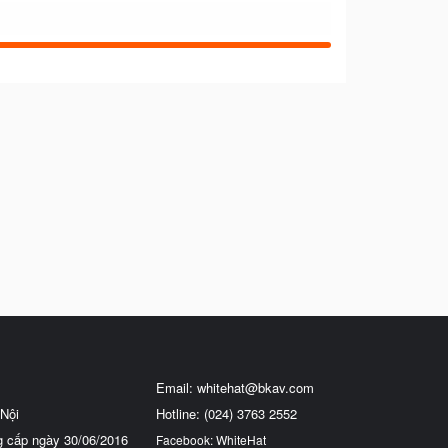
Email:
whitehat@bkav.com
Nội
Hotline: (024) 3763 2552
g cấp ngày 30/06/2016
Facebook: WhiteHat